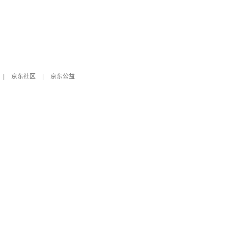
|
京东社区
|
京东公益