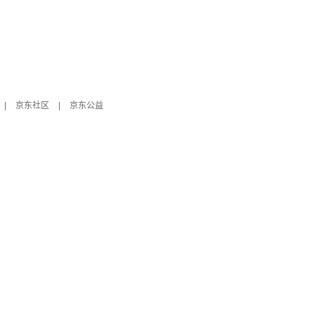
|
京东社区
|
京东公益