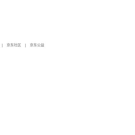
|
京东社区
|
京东公益