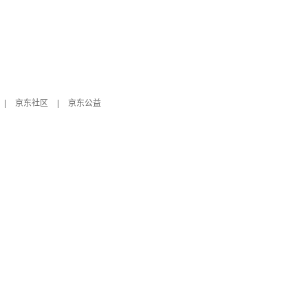
|
京东社区
|
京东公益