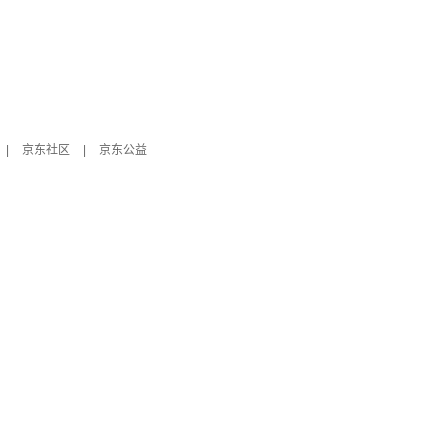
|
京东社区
|
京东公益