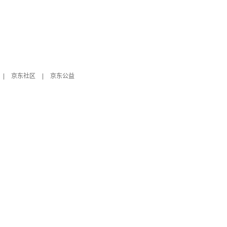
|
京东社区
|
京东公益