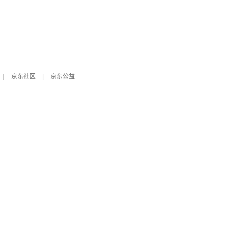
|
京东社区
|
京东公益