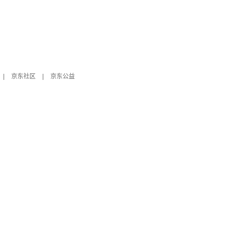
|
京东社区
|
京东公益