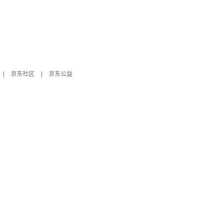
|
京东社区
|
京东公益