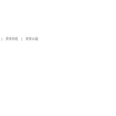
|
京东社区
|
京东公益