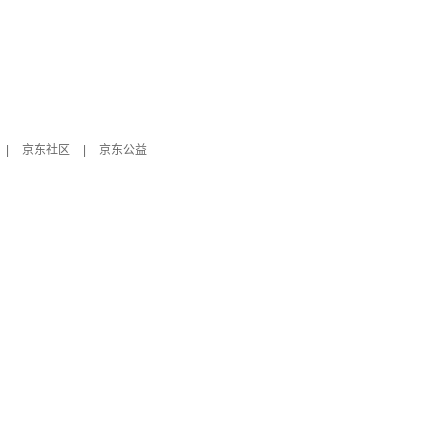
|
京东社区
|
京东公益