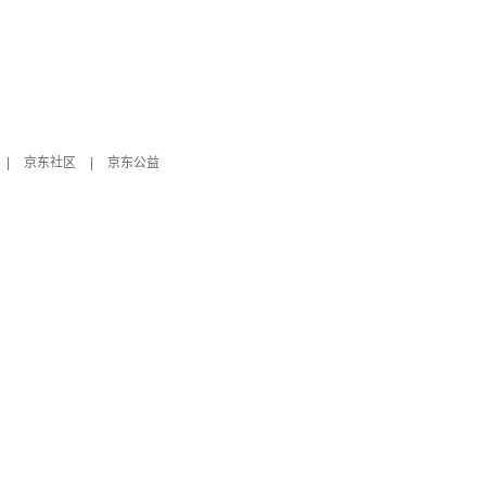
|
京东社区
|
京东公益