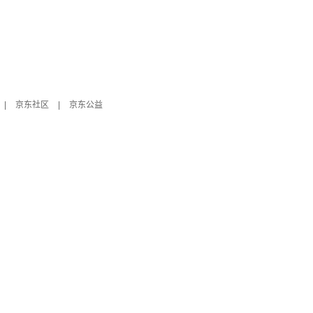
|
京东社区
|
京东公益