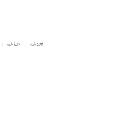
|
京东社区
|
京东公益