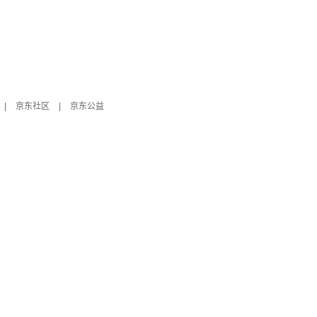
|
京东社区
|
京东公益