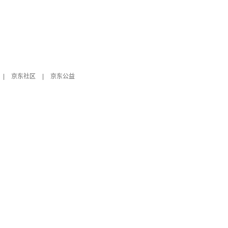
|
京东社区
|
京东公益