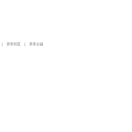
|
京东社区
|
京东公益