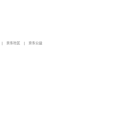
|
京东社区
|
京东公益