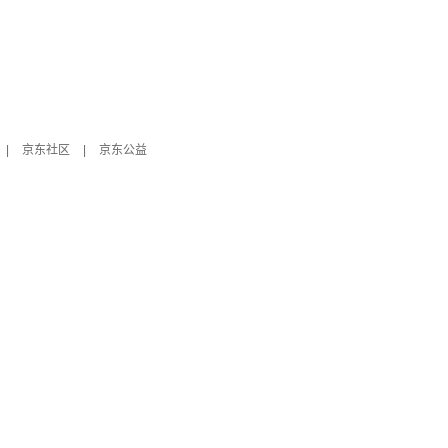
|
京东社区
|
京东公益