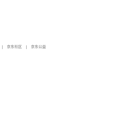
|
京东社区
|
京东公益