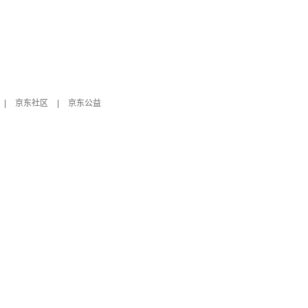
|
京东社区
|
京东公益