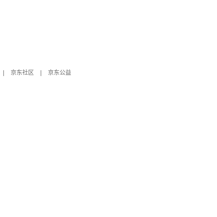
|
京东社区
|
京东公益