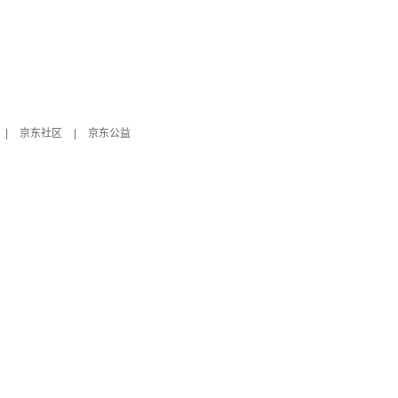
|
京东社区
|
京东公益