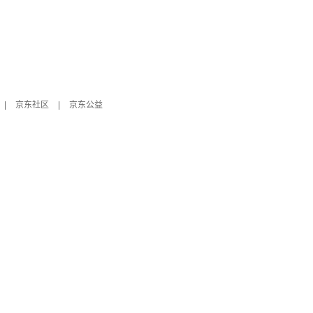
|
京东社区
|
京东公益