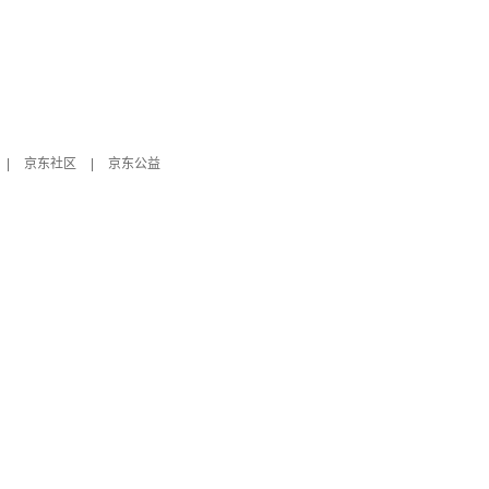
|
京东社区
|
京东公益