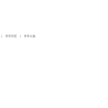
|
京东社区
|
京东公益