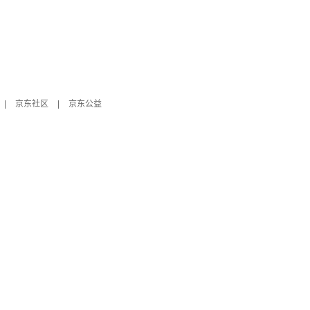
|
京东社区
|
京东公益