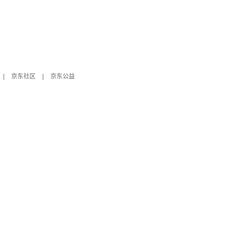
|
京东社区
|
京东公益