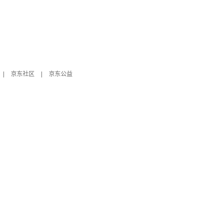
|
京东社区
|
京东公益