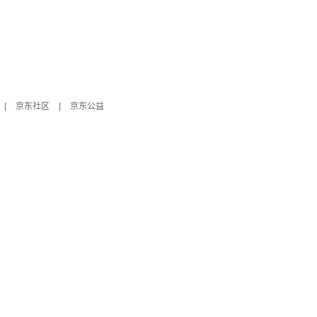
|
京东社区
|
京东公益