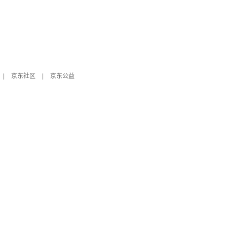
|
京东社区
|
京东公益