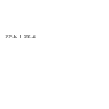
|
京东社区
|
京东公益