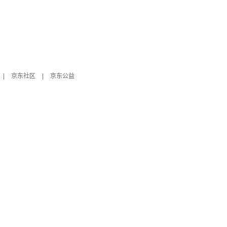
|
京东社区
|
京东公益