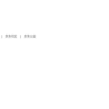
|
京东社区
|
京东公益