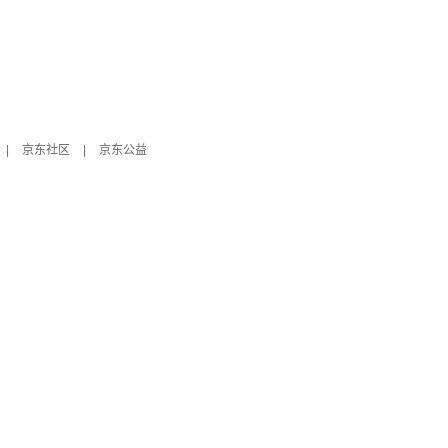
|
京东社区
|
京东公益