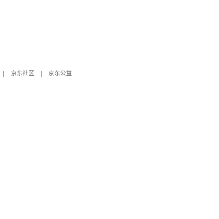
|
京东社区
|
京东公益