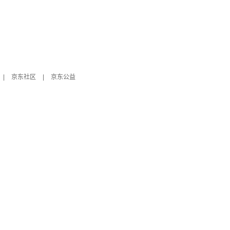
|
京东社区
|
京东公益