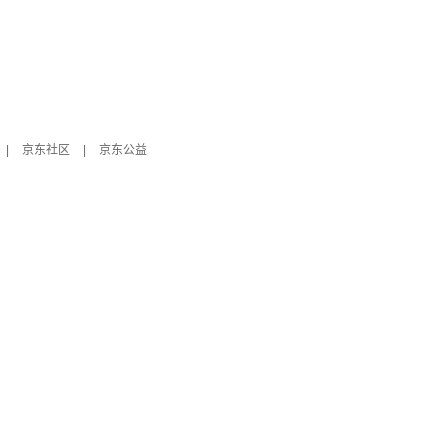
|
京东社区
|
京东公益