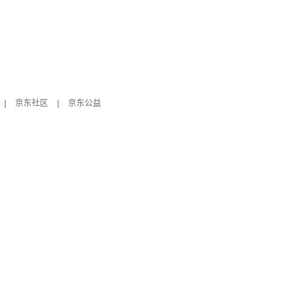
|
京东社区
|
京东公益