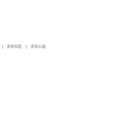
|
京东社区
|
京东公益