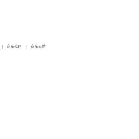
|
京东社区
|
京东公益