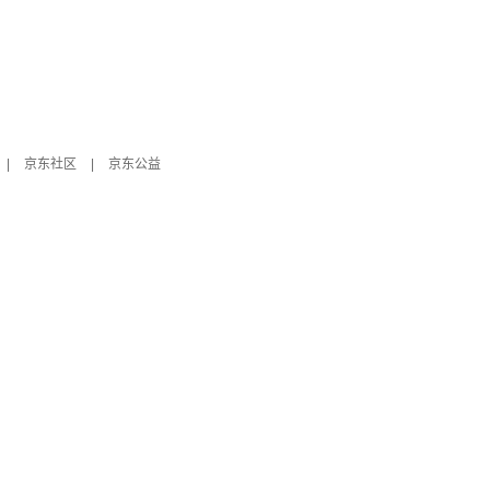
|
京东社区
|
京东公益