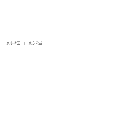
|
京东社区
|
京东公益