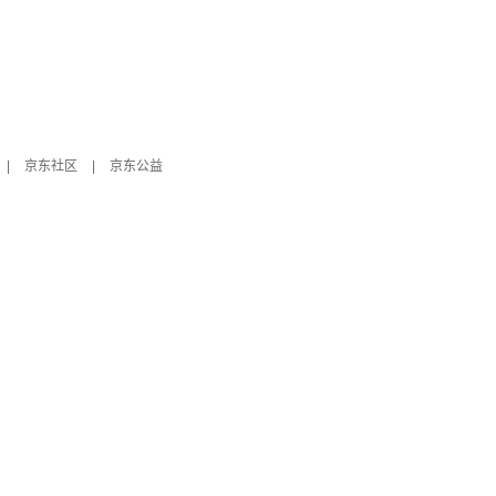
|
京东社区
|
京东公益