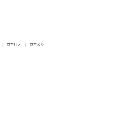
|
京东社区
|
京东公益