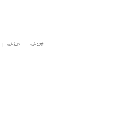
|
京东社区
|
京东公益