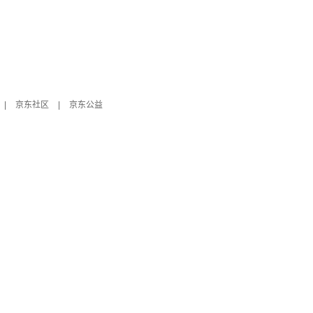
|
京东社区
|
京东公益