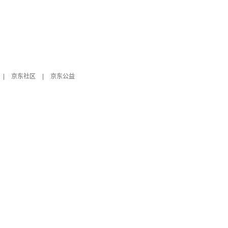
|
京东社区
|
京东公益