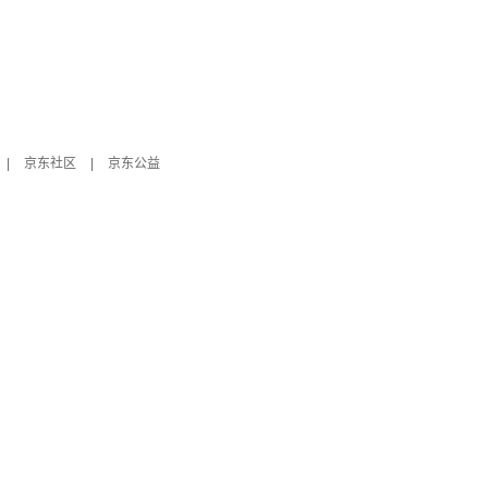
|
京东社区
|
京东公益