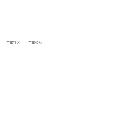
|
京东社区
|
京东公益